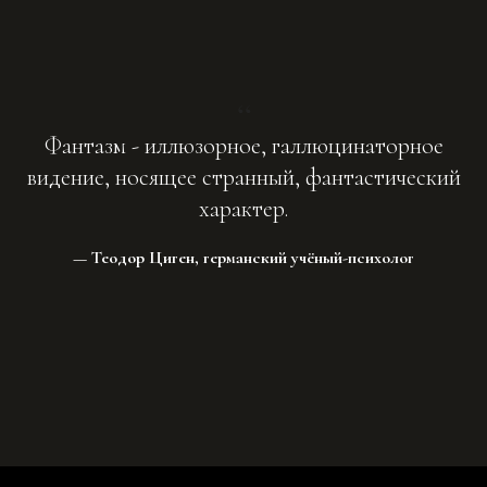
“
Фантазм - иллюзорное, галлюцинаторное
видение, носящее странный, фантастический
характер.
— Теодор Циген, германский учёный-психолог