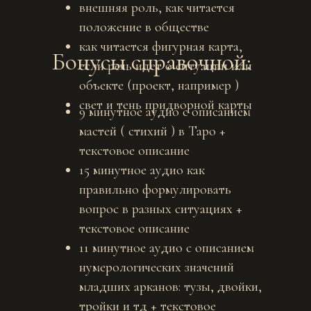
внешняя роль, как читается
положение в обществе
как читается фигурная карта,
Бонусы справочной:
если речь идет о ситуации или
объекте (проект, например )
свет и тень придворной карты
9 минутное аудио с описанием
мастей ( стихий ) в Таро +
текстовое описание
15 минутное аудио как
правильно формулировать
вопрос в разных ситуациях +
текстовое описание
11 минутное аудио с описанием
нумерологических значений
младших арканов: тузы, двойки,
тройки и тд + текстовое